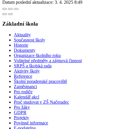
Datum poslední aktualizace:
3. 4. 2025 8:49
Základní škola
Aktuality
Současnost školy
Historie
Dokumenty
Organizace školního roku
Volitelné předměty a zájmová činnost
SRPŠ a školská rada
Aktivity školy
Reference
Školní poradenské pracoviště
Zaměstnanci
Pro rodiče
Kalendář akcí
Proč studovat v ZŠ Načeradec
Pro žáky
GDPR
Projekty
Povinné informace
E-podatelna