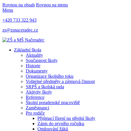
Rovnou na obsah
Rovnou na menu
Menu
+420 733 322 943
zs@zsnaceradec.cz
Základní škola
Aktuality
Současnost školy
Historie
Dokumenty
Organizace školního roku
Volitelné předměty a zájmová činnost
SRPŠ a školská rada
Aktivity školy
Reference
Školní poradenské pracoviště
Zaměstnanci
Pro rodiče
Přijímací řízení na střední školy
Zápis do prvního ročníku
Omlouvání žáků