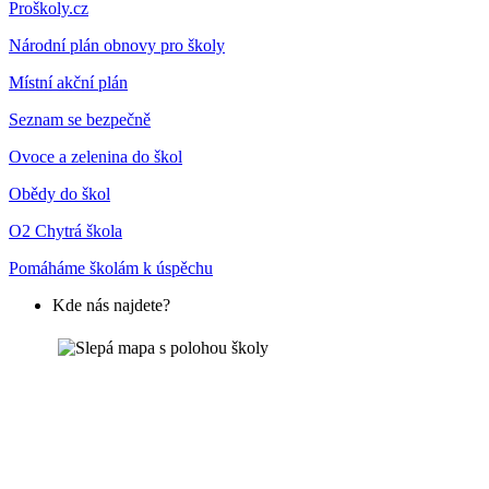
Proškoly.cz
Národní plán obnovy pro školy
Místní akční plán
Seznam se bezpečně
Ovoce a zelenina do škol
Obědy do škol
O2 Chytrá škola
Pomáháme školám k úspěchu
Kde nás najdete?