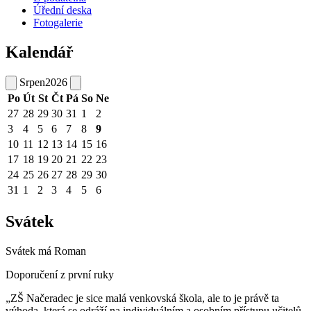
Úřední deska
Fotogalerie
Kalendář
Srpen
2026
Po
Út
St
Čt
Pá
So
Ne
27
28
29
30
31
1
2
3
4
5
6
7
8
9
10
11
12
13
14
15
16
17
18
19
20
21
22
23
24
25
26
27
28
29
30
31
1
2
3
4
5
6
Svátek
Svátek má
Roman
Doporučení z první ruky
„ZŠ Načeradec je sice malá venkovská škola, ale to je právě ta
výhoda, která se odráží na individuálním a osobním přístupu učitelů