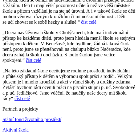
k žákům. Děti tu mají větší pozornost učitelů než ve větší městské
škole a přitom vzdělání je na stejné úrovni. A i v takové škole se děti
mohou věnovat různým kroužkům či mimoškolní činnosti. Děti
se učí chovat se k sobě hezky a slušně.“
číst celé
„Dcera navštěvovala školu v Chotýšanech, kde mají individuální
přístup ke každému dítěti, proto jsem hledala menší školu se stejným
přístupem k dětem. V Benešově, kde bydlíme, žádná taková škola
není, proto jsme se přestěhovali na chalupu blízko Načeradce, kde
dcera zahájila školní docházku. S touto školou jsme velice
spokojeni.“
číst celé
„Na této základní škole oceňujeme rodinné prostředí, individuální
a přátelský přístup k dětěm a výbornou spolupráci s rodiči. Velkým
plusem je i mnoho kroužků a akcí v rámci školy a družiny zdarma.
Zvlášť bychom rádi ocenili práci na prvním stupni p. uč. Svobodové
a p.uč. Jedličkové. Jsme vděční, že naučily naše dcery mít školu
rády“
číst celé
Partneři a projekty
Státní fond životního prostředí
Aktivní škola