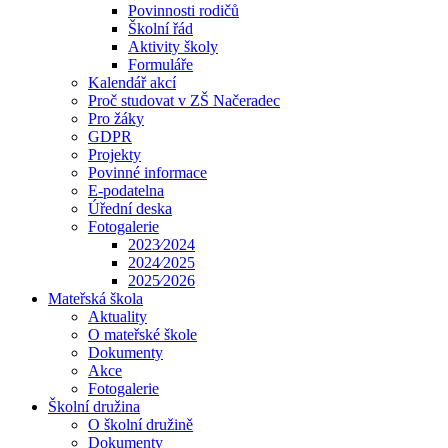
Povinnosti rodičů
Školní řád
Aktivity školy
Formuláře
Kalendář akcí
Proč studovat v ZŠ Načeradec
Pro žáky
GDPR
Projekty
Povinné informace
E-podatelna
Úřední deska
Fotogalerie
2023⁄2024
2024⁄2025
2025⁄2026
Mateřská škola
Aktuality
O mateřské škole
Dokumenty
Akce
Fotogalerie
Školní družina
O školní družině
Dokumenty