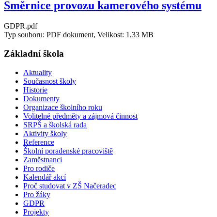
Směrnice provozu kamerového systému
GDPR.pdf
Typ souboru: PDF dokument, Velikost: 1,33 MB
Základní škola
Aktuality
Současnost školy
Historie
Dokumenty
Organizace školního roku
Volitelné předměty a zájmová činnost
SRPŠ a školská rada
Aktivity školy
Reference
Školní poradenské pracoviště
Zaměstnanci
Pro rodiče
Kalendář akcí
Proč studovat v ZŠ Načeradec
Pro žáky
GDPR
Projekty