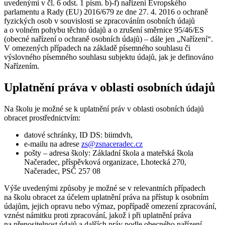
uvedenými v čl. 6 odst. 1 písm. b)-f) nařízení Evropského
parlamentu a Rady (EU) 2016/679 ze dne 27. 4. 2016 o ochraně
fyzických osob v souvislosti se zpracováním osobních údajů
a o volném pohybu těchto údajů a o zrušení směrnice 95/46/ES
(obecné nařízení o ochraně osobních údajů) – dále jen „Nařízení“.
V omezených případech na základě písemného souhlasu či
výslovného písemného souhlasu subjektu údajů, jak je definováno
Nařízením.
Uplatnění práva v oblasti osobních údajů
Na školu je možné se k uplatnění práv v oblasti osobních údajů
obracet prostřednictvím:
datové schránky, ID DS: biimdvh,
e-mailu na adrese
zs@zsnaceradec.cz
pošty – adresa školy: Základní škola a mateřská škola
Načeradec, příspěvková organizace, Lhotecká 270,
Načeradec, PSČ 257 08
Výše uvedenými způsoby je možné se v relevantních případech
na školu obracet za účelem uplatnění práva na přístup k osobním
údajům, jejich opravu nebo výmaz, popřípadě omezení zpracování,
vznést námitku proti zpracování, jakož i při uplatnění práva
na přenositelnost údajů a dalších práv podle obecného nařízení