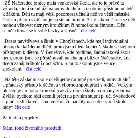
„ZŠ Načeradec je sice malá venkovská škola, ale to je právě ta
výhoda, která se odráží na individuálním a osobním přístupu učitelů
k žákům. Děti tu mají větší pozornost učitelů než ve větší městské
škole a přitom vzdělání je na stejné úrovni. A i v takové škole se děti
mohou věnovat různým kroužkům či mimoškolní činnosti. Děti
se učí chovat se k sobě hezky a slušně.“
číst celé
„Dcera navštěvovala školu v Chotýšanech, kde mají individuální
přístup ke každému dítěti, proto jsem hledala menší školu se stejným
přístupem k dětem. V Benešově, kde bydlíme, žádná taková škola
není, proto jsme se přestěhovali na chalupu blízko Načeradce, kde
dcera zahájila školní docházku. S touto školou jsme velice
spokojeni.“
číst celé
„Na této základní škole oceňujeme rodinné prostředí, individuální
a přátelský přístup k dětěm a výbornou spolupráci s rodiči. Velkým
plusem je i mnoho kroužků a akcí v rámci školy a družiny zdarma.
Zvlášť bychom rádi ocenili práci na prvním stupni p. uč. Svobodové
a p.uč. Jedličkové. Jsme vděční, že naučily naše dcery mít školu
rády“
číst celé
Partneři a projekty
Státní fond životního prostředí