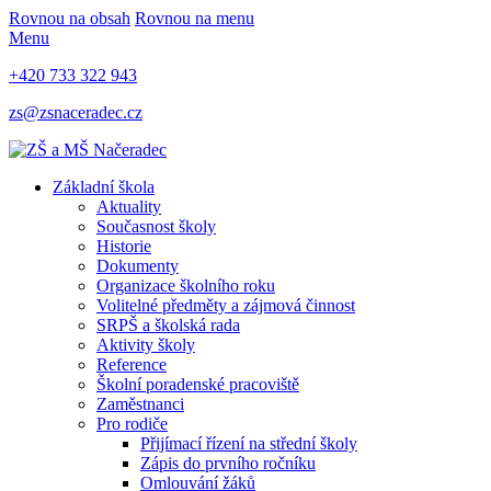
Rovnou na obsah
Rovnou na menu
Menu
+420 733 322 943
zs@zsnaceradec.cz
Základní škola
Aktuality
Současnost školy
Historie
Dokumenty
Organizace školního roku
Volitelné předměty a zájmová činnost
SRPŠ a školská rada
Aktivity školy
Reference
Školní poradenské pracoviště
Zaměstnanci
Pro rodiče
Přijímací řízení na střední školy
Zápis do prvního ročníku
Omlouvání žáků