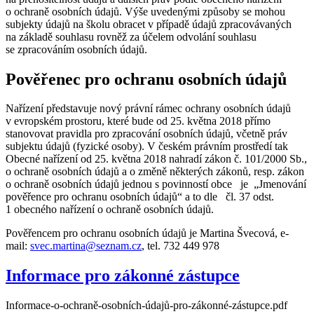
o ochraně osobních údajů. Výše uvedenými způsoby se mohou
subjekty údajů na školu obracet v případě údajů zpracovávaných
na základě souhlasu rovněž za účelem odvolání souhlasu
se zpracováním osobních údajů.
Pověřenec pro ochranu osobních údajů
Nařízení představuje nový právní rámec ochrany osobních údajů
v evropském prostoru, které bude od 25. května 2018 přímo
stanovovat pravidla pro zpracování osobních údajů, včetně práv
subjektu údajů (fyzické osoby). V českém právním prostředí tak
Obecné nařízení od 25. května 2018 nahradí zákon č. 101/2000 Sb.,
o ochraně osobních údajů a o změně některých zákonů, resp. zákon
o ochraně osobních údajů jednou s povinností obce je „Jmenování
pověřence pro ochranu osobních údajů“ a to dle čl. 37 odst.
1 obecného nařízení o ochraně osobních údajů.
Pověřencem pro ochranu osobních údajů je Martina Švecová, e-
mail:
svec.martina@seznam.cz
, tel. 732 449 978
Informace pro zákonné zástupce
Informace-o-ochraně-osobních-údajů-pro-zákonné-zástupce.pdf