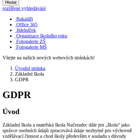
Hledat
rozšířené vyhledávání
Bakaláři
Office 365
Jídelníček
Organizace školního roku
Fotogalerie ZŠ
Fotogalerie MŠ
Vítejte na našich nových webových stránkách!
Úvodní stránka
Základní škola
GDPR
GDPR
Úvod
Základní škola a mateřská škola Načeradec dále jen „škola“ jako
správce osobních údajů zpracovává údaje nezbytné pro výchovně
vzdělávací činnost a chod školy především v souladu s důvody