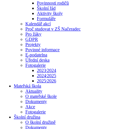
Povinnosti rodičů
Školní řád
Aktivity školy
Formuláře
Kalendář akcí
Proč studovat v ZŠ Načeradec
Pro žáky
GDPR
Projekty
Povinné informace
E-podatelna
Úřední deska
Fotogalerie
2023⁄2024
2024⁄2025
2025⁄2026
Mateřská škola
Aktuality
O mateřské škole
Dokumenty
Akce
Fotogalerie
Školní družina
O školní družině
Dokumenty