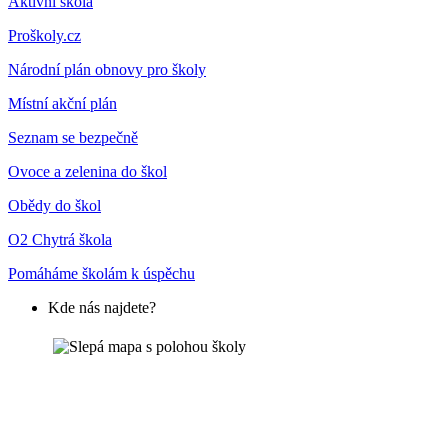
Aktivní škola
Proškoly.cz
Národní plán obnovy pro školy
Místní akční plán
Seznam se bezpečně
Ovoce a zelenina do škol
Obědy do škol
O2 Chytrá škola
Pomáháme školám k úspěchu
Kde nás najdete?