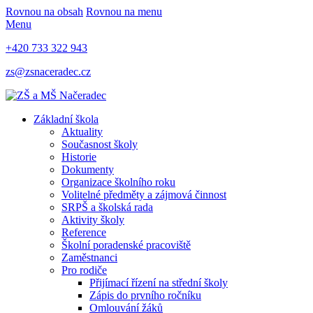
Rovnou na obsah
Rovnou na menu
Menu
+420 733 322 943
zs@zsnaceradec.cz
Základní škola
Aktuality
Současnost školy
Historie
Dokumenty
Organizace školního roku
Volitelné předměty a zájmová činnost
SRPŠ a školská rada
Aktivity školy
Reference
Školní poradenské pracoviště
Zaměstnanci
Pro rodiče
Přijímací řízení na střední školy
Zápis do prvního ročníku
Omlouvání žáků