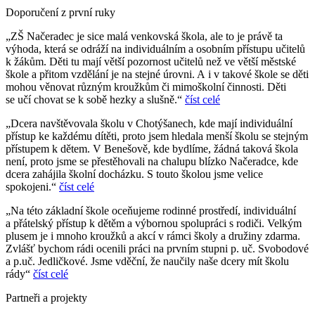
Doporučení z první ruky
„ZŠ Načeradec je sice malá venkovská škola, ale to je právě ta
výhoda, která se odráží na individuálním a osobním přístupu učitelů
k žákům. Děti tu mají větší pozornost učitelů než ve větší městské
škole a přitom vzdělání je na stejné úrovni. A i v takové škole se děti
mohou věnovat různým kroužkům či mimoškolní činnosti. Děti
se učí chovat se k sobě hezky a slušně.“
číst celé
„Dcera navštěvovala školu v Chotýšanech, kde mají individuální
přístup ke každému dítěti, proto jsem hledala menší školu se stejným
přístupem k dětem. V Benešově, kde bydlíme, žádná taková škola
není, proto jsme se přestěhovali na chalupu blízko Načeradce, kde
dcera zahájila školní docházku. S touto školou jsme velice
spokojeni.“
číst celé
„Na této základní škole oceňujeme rodinné prostředí, individuální
a přátelský přístup k dětěm a výbornou spolupráci s rodiči. Velkým
plusem je i mnoho kroužků a akcí v rámci školy a družiny zdarma.
Zvlášť bychom rádi ocenili práci na prvním stupni p. uč. Svobodové
a p.uč. Jedličkové. Jsme vděční, že naučily naše dcery mít školu
rády“
číst celé
Partneři a projekty