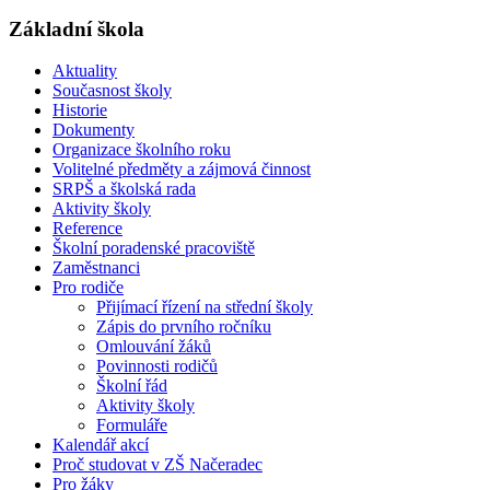
Základní škola
Aktuality
Současnost školy
Historie
Dokumenty
Organizace školního roku
Volitelné předměty a zájmová činnost
SRPŠ a školská rada
Aktivity školy
Reference
Školní poradenské pracoviště
Zaměstnanci
Pro rodiče
Přijímací řízení na střední školy
Zápis do prvního ročníku
Omlouvání žáků
Povinnosti rodičů
Školní řád
Aktivity školy
Formuláře
Kalendář akcí
Proč studovat v ZŠ Načeradec
Pro žáky