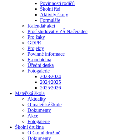
Povinnosti rodičů
Školní řád
Aktivity školy
Formuláře
Kalendář akcí
Proč studovat v ZŠ Načeradec
Pro žáky
GDPR
Projekty
Povinné informace
E-podatelna
Úřední deska
Fotogalerie
2023⁄2024
2024⁄2025
2025⁄2026
Mateřská škola
Aktuality
O mateřské škole
Dokumenty
Akce
Fotogalerie
Školní družina
O školní družině
Dokumenty