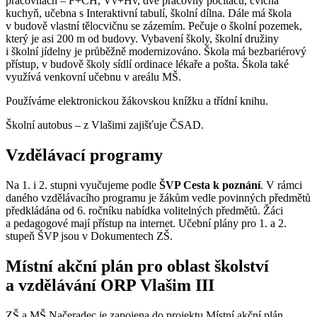
pracovnách – F+CH, Vv+Hv, dvě pracovny počítačů, cvičná
kuchyň, učebna s Interaktivní tabulí, školní dílna. Dále má škola
v budově vlastní tělocvičnu se zázemím. Pečuje o školní pozemek,
který je asi 200 m od budovy. Vybavení školy, školní družiny
i školní jídelny je průběžně modernizováno. Škola má bezbariérový
přístup, v budově školy sídlí ordinace lékaře a pošta. Škola také
využívá venkovní učebnu v areálu MŠ.
Používáme elektronickou žákovskou knížku a třídní knihu.
Školní autobus – z Vlašimi zajišťuje ČSAD.
Vzdělávací programy
Na 1. i 2. stupni vyučujeme podle
ŠVP Cesta k poznání
. V rámci
daného vzdělávacího programu je žákům vedle povinných předmětů
předkládána od 6. ročníku nabídka volitelných předmětů. Žáci
a pedagogové mají přístup na internet. Učební plány pro 1. a 2.
stupeň ŠVP jsou v Dokumentech ZŠ.
Místní akční plán pro oblast školství
a vzdělávání ORP Vlašim III
ZŠ a MŠ Načeradec je zapojena do projektu Místní akční plán