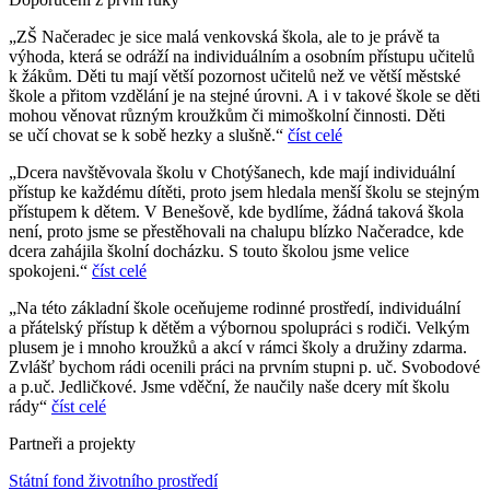
„ZŠ Načeradec je sice malá venkovská škola, ale to je právě ta
výhoda, která se odráží na individuálním a osobním přístupu učitelů
k žákům. Děti tu mají větší pozornost učitelů než ve větší městské
škole a přitom vzdělání je na stejné úrovni. A i v takové škole se děti
mohou věnovat různým kroužkům či mimoškolní činnosti. Děti
se učí chovat se k sobě hezky a slušně.“
číst celé
„Dcera navštěvovala školu v Chotýšanech, kde mají individuální
přístup ke každému dítěti, proto jsem hledala menší školu se stejným
přístupem k dětem. V Benešově, kde bydlíme, žádná taková škola
není, proto jsme se přestěhovali na chalupu blízko Načeradce, kde
dcera zahájila školní docházku. S touto školou jsme velice
spokojeni.“
číst celé
„Na této základní škole oceňujeme rodinné prostředí, individuální
a přátelský přístup k dětěm a výbornou spolupráci s rodiči. Velkým
plusem je i mnoho kroužků a akcí v rámci školy a družiny zdarma.
Zvlášť bychom rádi ocenili práci na prvním stupni p. uč. Svobodové
a p.uč. Jedličkové. Jsme vděční, že naučily naše dcery mít školu
rády“
číst celé
Partneři a projekty
Státní fond životního prostředí