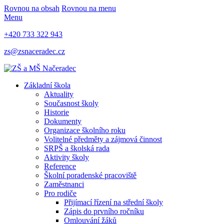
Rovnou na obsah
Rovnou na menu
Menu
+420 733 322 943
zs@zsnaceradec.cz
Základní škola
Aktuality
Současnost školy
Historie
Dokumenty
Organizace školního roku
Volitelné předměty a zájmová činnost
SRPŠ a školská rada
Aktivity školy
Reference
Školní poradenské pracoviště
Zaměstnanci
Pro rodiče
Přijímací řízení na střední školy
Zápis do prvního ročníku
Omlouvání žáků