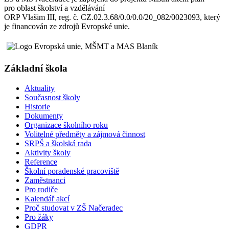
pro oblast školství a vzdělávání
ORP Vlašim III, reg. č. CZ.02.3.68/0.0/0.0/20_082/0023093, který
je financován ze zdrojů Evropské unie.
Základní škola
Aktuality
Současnost školy
Historie
Dokumenty
Organizace školního roku
Volitelné předměty a zájmová činnost
SRPŠ a školská rada
Aktivity školy
Reference
Školní poradenské pracoviště
Zaměstnanci
Pro rodiče
Kalendář akcí
Proč studovat v ZŠ Načeradec
Pro žáky
GDPR