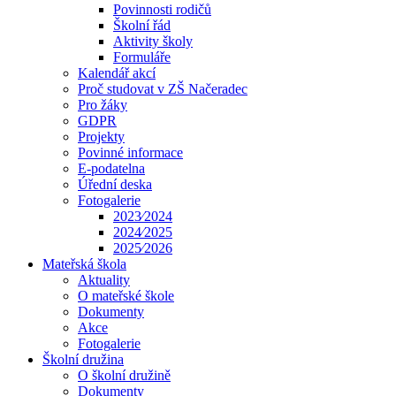
Povinnosti rodičů
Školní řád
Aktivity školy
Formuláře
Kalendář akcí
Proč studovat v ZŠ Načeradec
Pro žáky
GDPR
Projekty
Povinné informace
E-podatelna
Úřední deska
Fotogalerie
2023⁄2024
2024⁄2025
2025⁄2026
Mateřská škola
Aktuality
O mateřské škole
Dokumenty
Akce
Fotogalerie
Školní družina
O školní družině
Dokumenty