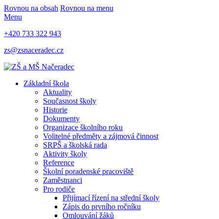
Rovnou na obsah
Rovnou na menu
Menu
+420 733 322 943
zs@zsnaceradec.cz
Základní škola
Aktuality
Současnost školy
Historie
Dokumenty
Organizace školního roku
Volitelné předměty a zájmová činnost
SRPŠ a školská rada
Aktivity školy
Reference
Školní poradenské pracoviště
Zaměstnanci
Pro rodiče
Přijímací řízení na střední školy
Zápis do prvního ročníku
Omlouvání žáků