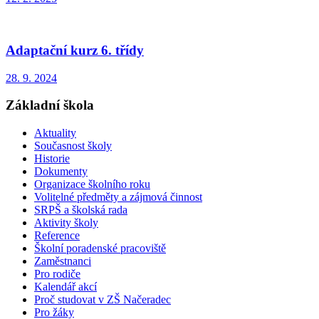
Adaptační kurz 6. třídy
28. 9. 2024
Základní škola
Aktuality
Současnost školy
Historie
Dokumenty
Organizace školního roku
Volitelné předměty a zájmová činnost
SRPŠ a školská rada
Aktivity školy
Reference
Školní poradenské pracoviště
Zaměstnanci
Pro rodiče
Kalendář akcí
Proč studovat v ZŠ Načeradec
Pro žáky