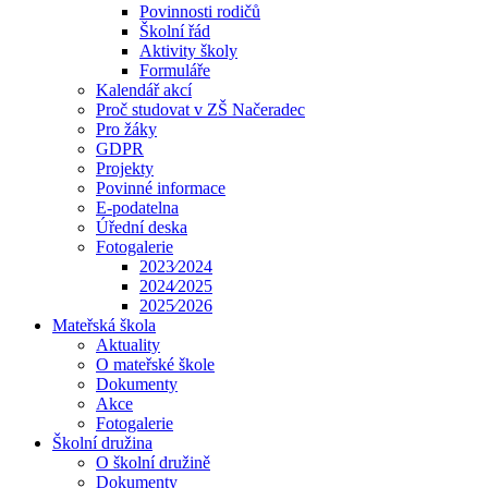
Povinnosti rodičů
Školní řád
Aktivity školy
Formuláře
Kalendář akcí
Proč studovat v ZŠ Načeradec
Pro žáky
GDPR
Projekty
Povinné informace
E-podatelna
Úřední deska
Fotogalerie
2023⁄2024
2024⁄2025
2025⁄2026
Mateřská škola
Aktuality
O mateřské škole
Dokumenty
Akce
Fotogalerie
Školní družina
O školní družině
Dokumenty