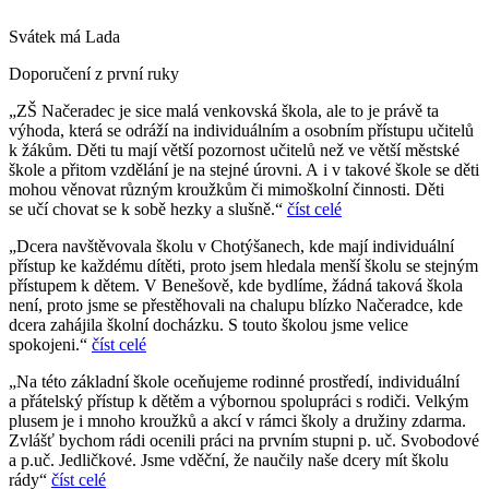
Svátek má
Lada
Doporučení z první ruky
„ZŠ Načeradec je sice malá venkovská škola, ale to je právě ta
výhoda, která se odráží na individuálním a osobním přístupu učitelů
k žákům. Děti tu mají větší pozornost učitelů než ve větší městské
škole a přitom vzdělání je na stejné úrovni. A i v takové škole se děti
mohou věnovat různým kroužkům či mimoškolní činnosti. Děti
se učí chovat se k sobě hezky a slušně.“
číst celé
„Dcera navštěvovala školu v Chotýšanech, kde mají individuální
přístup ke každému dítěti, proto jsem hledala menší školu se stejným
přístupem k dětem. V Benešově, kde bydlíme, žádná taková škola
není, proto jsme se přestěhovali na chalupu blízko Načeradce, kde
dcera zahájila školní docházku. S touto školou jsme velice
spokojeni.“
číst celé
„Na této základní škole oceňujeme rodinné prostředí, individuální
a přátelský přístup k dětěm a výbornou spolupráci s rodiči. Velkým
plusem je i mnoho kroužků a akcí v rámci školy a družiny zdarma.
Zvlášť bychom rádi ocenili práci na prvním stupni p. uč. Svobodové
a p.uč. Jedličkové. Jsme vděční, že naučily naše dcery mít školu
rády“
číst celé