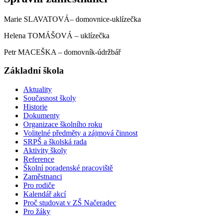
Marie SLAVATOVÁ– domovnice-uklízečka
Helena TOMÁŠOVÁ – uklízečka
Petr MACEŠKA – domovník-údržbář
Základní škola
Aktuality
Současnost školy
Historie
Dokumenty
Organizace školního roku
Volitelné předměty a zájmová činnost
SRPŠ a školská rada
Aktivity školy
Reference
Školní poradenské pracoviště
Zaměstnanci
Pro rodiče
Kalendář akcí
Proč studovat v ZŠ Načeradec
Pro žáky