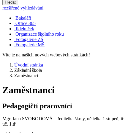
Hledat
rozšířené vyhledávání
Bakaláři
Office 365
Jídelníček
Organizace školního roku
Fotogalerie ZŠ
Fotogalerie MŠ
Vítejte na našich nových webových stránkách!
Úvodní stránka
Základní škola
Zaměstnanci
Zaměstnanci
Pedagogičtí pracovníci
Mgr. Jana SVOBODOVÁ – ředitelka školy, učitelka 1.stupeň, tř.
uč. 1.tř.