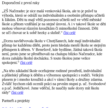
Doporučení z první ruky
„ZŠ Načeradec je sice malá venkovská škola, ale to je právě ta
výhoda, která se odráží na individuálním a osobním přístupu učitelů
k žákům. Děti tu mají větší pozornost učitelů než ve větší městské
škole a přitom vzdělání je na stejné úrovni. A i v takové škole se děti
mohou věnovat různým kroužkům či mimoškolní činnosti. Děti
se učí chovat se k sobě hezky a slušně.“
číst celé
„Dcera navštěvovala školu v Chotýšanech, kde mají individuální
přístup ke každému dítěti, proto jsem hledala menší školu se stejným
přístupem k dětem. V Benešově, kde bydlíme, žádná taková škola
není, proto jsme se přestěhovali na chalupu blízko Načeradce, kde
dcera zahájila školní docházku. S touto školou jsme velice
spokojeni.“
číst celé
„Na této základní škole oceňujeme rodinné prostředí, individuální
a přátelský přístup k dětěm a výbornou spolupráci s rodiči. Velkým
plusem je i mnoho kroužků a akcí v rámci školy a družiny zdarma.
Zvlášť bychom rádi ocenili práci na prvním stupni p. uč. Svobodové
a p.uč. Jedličkové. Jsme vděční, že naučily naše dcery mít školu
rády“
číst celé
Partneři a projekty