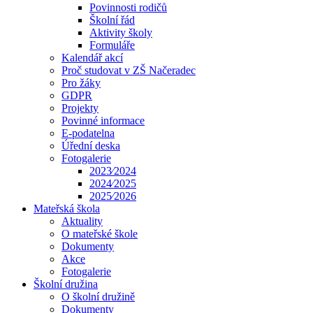
Povinnosti rodičů
Školní řád
Aktivity školy
Formuláře
Kalendář akcí
Proč studovat v ZŠ Načeradec
Pro žáky
GDPR
Projekty
Povinné informace
E-podatelna
Úřední deska
Fotogalerie
2023⁄2024
2024⁄2025
2025⁄2026
Mateřská škola
Aktuality
O mateřské škole
Dokumenty
Akce
Fotogalerie
Školní družina
O školní družině
Dokumenty