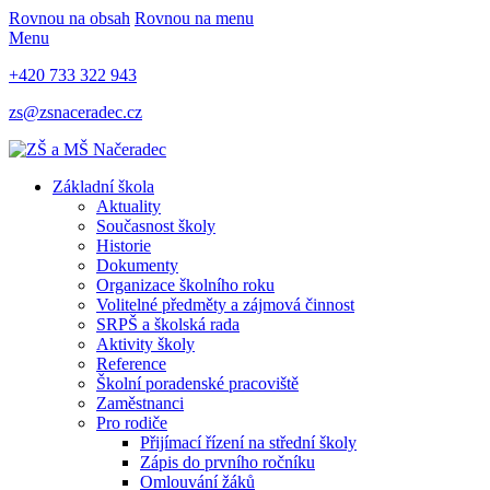
Rovnou na obsah
Rovnou na menu
Menu
+420 733 322 943
zs@zsnaceradec.cz
Základní škola
Aktuality
Současnost školy
Historie
Dokumenty
Organizace školního roku
Volitelné předměty a zájmová činnost
SRPŠ a školská rada
Aktivity školy
Reference
Školní poradenské pracoviště
Zaměstnanci
Pro rodiče
Přijímací řízení na střední školy
Zápis do prvního ročníku
Omlouvání žáků