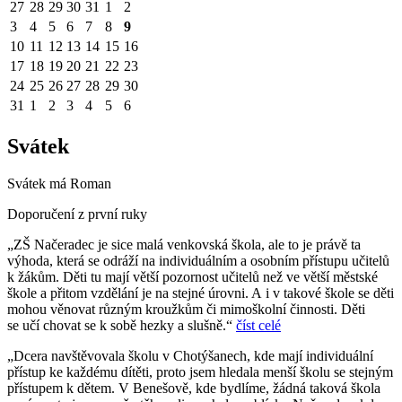
27
28
29
30
31
1
2
3
4
5
6
7
8
9
10
11
12
13
14
15
16
17
18
19
20
21
22
23
24
25
26
27
28
29
30
31
1
2
3
4
5
6
Svátek
Svátek má
Roman
Doporučení z první ruky
„ZŠ Načeradec je sice malá venkovská škola, ale to je právě ta
výhoda, která se odráží na individuálním a osobním přístupu učitelů
k žákům. Děti tu mají větší pozornost učitelů než ve větší městské
škole a přitom vzdělání je na stejné úrovni. A i v takové škole se děti
mohou věnovat různým kroužkům či mimoškolní činnosti. Děti
se učí chovat se k sobě hezky a slušně.“
číst celé
„Dcera navštěvovala školu v Chotýšanech, kde mají individuální
přístup ke každému dítěti, proto jsem hledala menší školu se stejným
přístupem k dětem. V Benešově, kde bydlíme, žádná taková škola