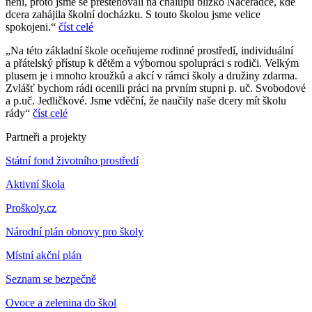
není, proto jsme se přestěhovali na chalupu blízko Načeradce, kde
dcera zahájila školní docházku. S touto školou jsme velice
spokojeni.“
číst celé
„Na této základní škole oceňujeme rodinné prostředí, individuální
a přátelský přístup k dětěm a výbornou spolupráci s rodiči. Velkým
plusem je i mnoho kroužků a akcí v rámci školy a družiny zdarma.
Zvlášť bychom rádi ocenili práci na prvním stupni p. uč. Svobodové
a p.uč. Jedličkové. Jsme vděční, že naučily naše dcery mít školu
rády“
číst celé
Partneři a projekty
Státní fond životního prostředí
Aktivní škola
Proškoly.cz
Národní plán obnovy pro školy
Místní akční plán
Seznam se bezpečně
Ovoce a zelenina do škol