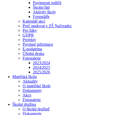
Povinnosti rodičů
Školní řád
Aktivity školy
Formuláře
Kalendář akcí
Proč studovat v ZŠ Načeradec
Pro žáky
GDPR
Projekty
Povinné informace
E-podatelna
Úřední deska
Fotogalerie
2023⁄2024
2024⁄2025
2025⁄2026
Mateřská škola
Aktuality
O mateřské škole
Dokumenty
Akce
Fotogalerie
Školní družina
O školní družině
Dokumenty