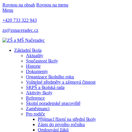
Rovnou na obsah
Rovnou na menu
Menu
+420 733 322 943
zs@zsnaceradec.cz
Základní škola
Aktuality
Současnost školy
Historie
Dokumenty
Organizace školního roku
Volitelné předměty a zájmová činnost
SRPŠ a školská rada
Aktivity školy
Reference
Školní poradenské pracoviště
Zaměstnanci
Pro rodiče
Přijímací řízení na střední školy
Zápis do prvního ročníku
Omlouvání žáků