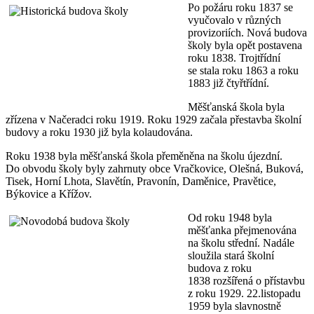
Po požáru roku 1837 se
vyučovalo v různých
provizoriích. Nová budova
školy byla opět postavena
roku 1838. Trojtřídní
se stala roku 1863 a roku
1883 již čtyřtřídní.
Měšťanská škola byla
zřízena v Načeradci roku 1919. Roku 1929 začala přestavba školní
budovy a roku 1930 již byla kolaudována.
Roku 1938 byla měšťanská škola přeměněna na školu újezdní.
Do obvodu školy byly zahrnuty obce Vračkovice, Olešná, Buková,
Tisek, Horní Lhota, Slavětín, Pravonín, Daměnice, Pravětice,
Býkovice a Křížov.
Od roku 1948 byla
měšťanka přejmenována
na školu střední. Nadále
sloužila stará školní
budova z roku
1838 rozšířená o přístavbu
z roku 1929. 22.listopadu
1959 byla slavnostně