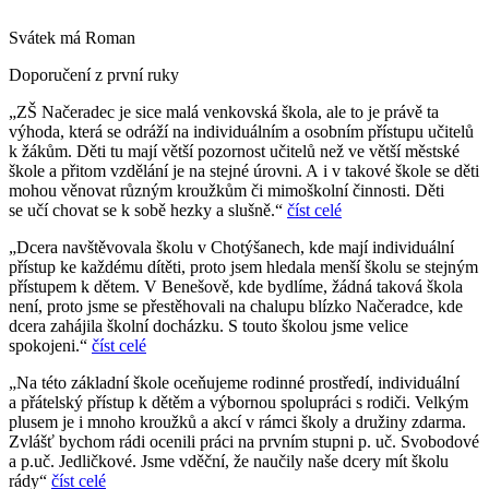
Svátek má
Roman
Doporučení z první ruky
„ZŠ Načeradec je sice malá venkovská škola, ale to je právě ta
výhoda, která se odráží na individuálním a osobním přístupu učitelů
k žákům. Děti tu mají větší pozornost učitelů než ve větší městské
škole a přitom vzdělání je na stejné úrovni. A i v takové škole se děti
mohou věnovat různým kroužkům či mimoškolní činnosti. Děti
se učí chovat se k sobě hezky a slušně.“
číst celé
„Dcera navštěvovala školu v Chotýšanech, kde mají individuální
přístup ke každému dítěti, proto jsem hledala menší školu se stejným
přístupem k dětem. V Benešově, kde bydlíme, žádná taková škola
není, proto jsme se přestěhovali na chalupu blízko Načeradce, kde
dcera zahájila školní docházku. S touto školou jsme velice
spokojeni.“
číst celé
„Na této základní škole oceňujeme rodinné prostředí, individuální
a přátelský přístup k dětěm a výbornou spolupráci s rodiči. Velkým
plusem je i mnoho kroužků a akcí v rámci školy a družiny zdarma.
Zvlášť bychom rádi ocenili práci na prvním stupni p. uč. Svobodové
a p.uč. Jedličkové. Jsme vděční, že naučily naše dcery mít školu
rády“
číst celé