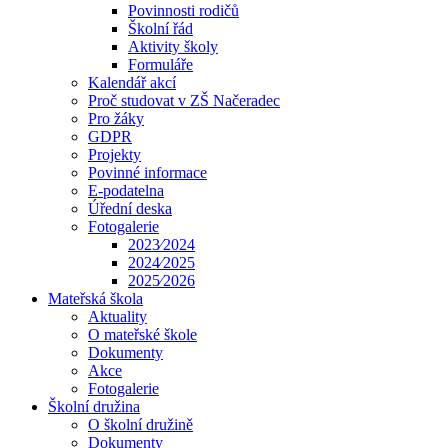
Povinnosti rodičů
Školní řád
Aktivity školy
Formuláře
Kalendář akcí
Proč studovat v ZŠ Načeradec
Pro žáky
GDPR
Projekty
Povinné informace
E-podatelna
Úřední deska
Fotogalerie
2023⁄2024
2024⁄2025
2025⁄2026
Mateřská škola
Aktuality
O mateřské škole
Dokumenty
Akce
Fotogalerie
Školní družina
O školní družině
Dokumenty