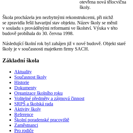
otevřena nová tělocvična
školy.
Škola procházela jen nezbytnými rekonstrukcemi, při nichž
se zpravidla řešil havarijní stav objektu. Název školy se měnil
v souladu s prováděnými reformami ve školství. Výuka v této
budově probíhala do 30. června 1998.
Následující školní rok byl zahájen již v nové budově. Objekt staré
školy je v současnosti majetkem firmy SACH.
Základní škola
Aktuality
Současnost školy
Historie
Dokumenty
Organizace školního roku
Volitelné předměty a zájmová činnost
SRPŠ a školská rada
Aktivity školy
Reference
Školní poradenské pracoviště
Zaměstnanci
Pro rodiče