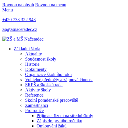
Rovnou na obsah
Rovnou na menu
Menu
+420 733 322 943
zs@zsnaceradec.cz
Základní škola
Aktuality
Současnost školy
Historie
Dokumenty
Organizace školního roku
Volitelné předměty a zájmová činnost
SRPŠ a školská rada
Aktivity školy
Reference
Školní poradenské pracoviště
Zaměstnanci
Pro rodiče
Přijímací řízení na střední školy
Zápis do prvního ročníku
Omlouvání žáků