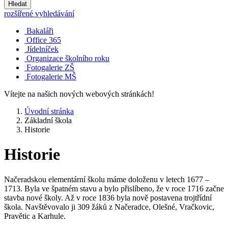
Hledat
rozšířené vyhledávání
Bakaláři
Office 365
Jídelníček
Organizace školního roku
Fotogalerie ZŠ
Fotogalerie MŠ
Vítejte na našich nových webových stránkách!
Úvodní stránka
Základní škola
Historie
Historie
Načeradskou elementární školu máme doloženu v letech 1677 –
1713. Byla ve špatném stavu a bylo přislíbeno, že v roce 1716 začne
stavba nové školy. Až v roce 1836 byla nově postavena trojtřídní
škola. Navštěvovalo ji 309 žáků z Načeradce, Olešné, Vračkovic,
Pravětic a Karhule.