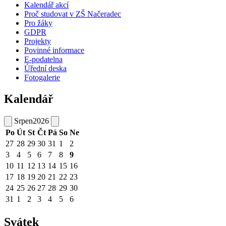
Kalendář akcí
Proč studovat v ZŠ Načeradec
Pro žáky
GDPR
Projekty
Povinné informace
E-podatelna
Úřední deska
Fotogalerie
Kalendář
Srpen
2026
Po
Út
St
Čt
Pá
So
Ne
27
28
29
30
31
1
2
3
4
5
6
7
8
9
10
11
12
13
14
15
16
17
18
19
20
21
22
23
24
25
26
27
28
29
30
31
1
2
3
4
5
6
Svátek