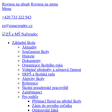
Rovnou na obsah
Rovnou na menu
Menu
+420 733 322 943
zs@zsnaceradec.cz
Základní škola
Aktuality
Současnost školy
Historie
Dokumenty
Organizace školního roku
Volitelné předměty a zájmová činnost
SRPŠ a školská rada
Aktivity školy
Reference
Školní poradenské pracoviště
Zaměstnanci
Pro rodiče
Přijímací řízení na střední školy
Zápis do prvního ročníku
Omlouvání žáků