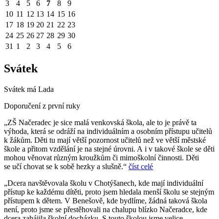
3
4
5
6
7
8
9
10
11
12
13
14
15
16
17
18
19
20
21
22
23
24
25
26
27
28
29
30
31
1
2
3
4
5
6
Svátek
Svátek má
Lada
Doporučení z první ruky
„ZŠ Načeradec je sice malá venkovská škola, ale to je právě ta
výhoda, která se odráží na individuálním a osobním přístupu učitelů
k žákům. Děti tu mají větší pozornost učitelů než ve větší městské
škole a přitom vzdělání je na stejné úrovni. A i v takové škole se děti
mohou věnovat různým kroužkům či mimoškolní činnosti. Děti
se učí chovat se k sobě hezky a slušně.“
číst celé
„Dcera navštěvovala školu v Chotýšanech, kde mají individuální
přístup ke každému dítěti, proto jsem hledala menší školu se stejným
přístupem k dětem. V Benešově, kde bydlíme, žádná taková škola
není, proto jsme se přestěhovali na chalupu blízko Načeradce, kde
dcera zahájila školní docházku. S touto školou jsme velice