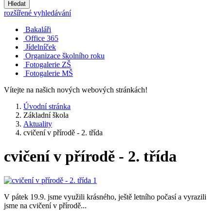
Hledat
rozšířené vyhledávání
Bakaláři
Office 365
Jídelníček
Organizace školního roku
Fotogalerie ZŠ
Fotogalerie MŠ
Vítejte na našich nových webových stránkách!
Úvodní stránka
Základní škola
Aktuality
cvičení v přírodě - 2. třída
cvičení v přírodě - 2. třída
V pátek 19.9. jsme využili krásného, ještě letního počasí a vyrazili
jsme na cvičení v přírodě...