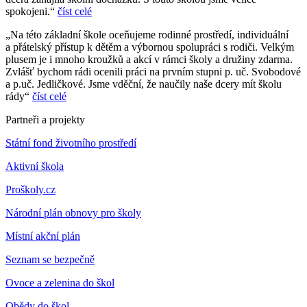
spokojeni.“
číst celé
„Na této základní škole oceňujeme rodinné prostředí, individuální
a přátelský přístup k dětěm a výbornou spolupráci s rodiči. Velkým
plusem je i mnoho kroužků a akcí v rámci školy a družiny zdarma.
Zvlášť bychom rádi ocenili práci na prvním stupni p. uč. Svobodové
a p.uč. Jedličkové. Jsme vděční, že naučily naše dcery mít školu
rády“
číst celé
Partneři a projekty
Státní fond životního prostředí
Aktivní škola
Proškoly.cz
Národní plán obnovy pro školy
Místní akční plán
Seznam se bezpečně
Ovoce a zelenina do škol
Obědy do škol