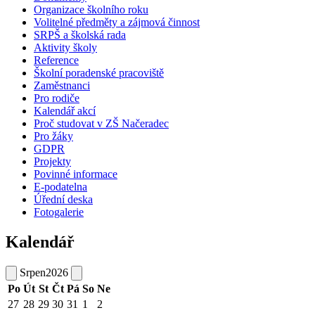
Organizace školního roku
Volitelné předměty a zájmová činnost
SRPŠ a školská rada
Aktivity školy
Reference
Školní poradenské pracoviště
Zaměstnanci
Pro rodiče
Kalendář akcí
Proč studovat v ZŠ Načeradec
Pro žáky
GDPR
Projekty
Povinné informace
E-podatelna
Úřední deska
Fotogalerie
Kalendář
Srpen
2026
Po
Út
St
Čt
Pá
So
Ne
27
28
29
30
31
1
2