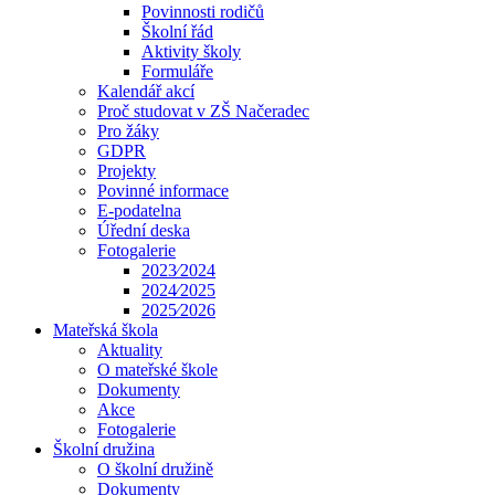
Povinnosti rodičů
Školní řád
Aktivity školy
Formuláře
Kalendář akcí
Proč studovat v ZŠ Načeradec
Pro žáky
GDPR
Projekty
Povinné informace
E-podatelna
Úřední deska
Fotogalerie
2023⁄2024
2024⁄2025
2025⁄2026
Mateřská škola
Aktuality
O mateřské škole
Dokumenty
Akce
Fotogalerie
Školní družina
O školní družině
Dokumenty