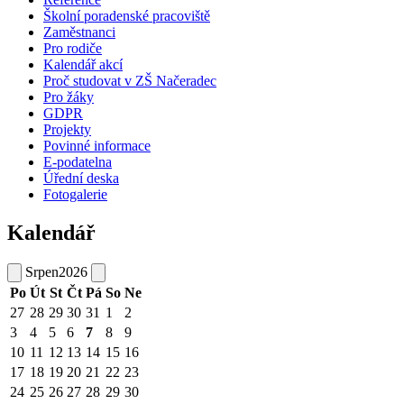
Školní poradenské pracoviště
Zaměstnanci
Pro rodiče
Kalendář akcí
Proč studovat v ZŠ Načeradec
Pro žáky
GDPR
Projekty
Povinné informace
E-podatelna
Úřední deska
Fotogalerie
Kalendář
Srpen
2026
Po
Út
St
Čt
Pá
So
Ne
27
28
29
30
31
1
2
3
4
5
6
7
8
9
10
11
12
13
14
15
16
17
18
19
20
21
22
23
24
25
26
27
28
29
30