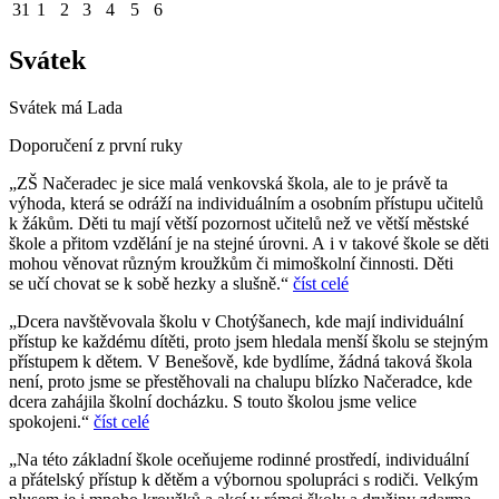
31
1
2
3
4
5
6
Svátek
Svátek má
Lada
Doporučení z první ruky
„ZŠ Načeradec je sice malá venkovská škola, ale to je právě ta
výhoda, která se odráží na individuálním a osobním přístupu učitelů
k žákům. Děti tu mají větší pozornost učitelů než ve větší městské
škole a přitom vzdělání je na stejné úrovni. A i v takové škole se děti
mohou věnovat různým kroužkům či mimoškolní činnosti. Děti
se učí chovat se k sobě hezky a slušně.“
číst celé
„Dcera navštěvovala školu v Chotýšanech, kde mají individuální
přístup ke každému dítěti, proto jsem hledala menší školu se stejným
přístupem k dětem. V Benešově, kde bydlíme, žádná taková škola
není, proto jsme se přestěhovali na chalupu blízko Načeradce, kde
dcera zahájila školní docházku. S touto školou jsme velice
spokojeni.“
číst celé
„Na této základní škole oceňujeme rodinné prostředí, individuální
a přátelský přístup k dětěm a výbornou spolupráci s rodiči. Velkým