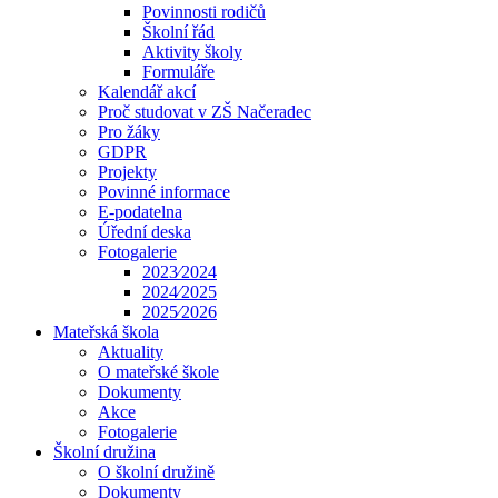
Povinnosti rodičů
Školní řád
Aktivity školy
Formuláře
Kalendář akcí
Proč studovat v ZŠ Načeradec
Pro žáky
GDPR
Projekty
Povinné informace
E-podatelna
Úřední deska
Fotogalerie
2023⁄2024
2024⁄2025
2025⁄2026
Mateřská škola
Aktuality
O mateřské škole
Dokumenty
Akce
Fotogalerie
Školní družina
O školní družině
Dokumenty