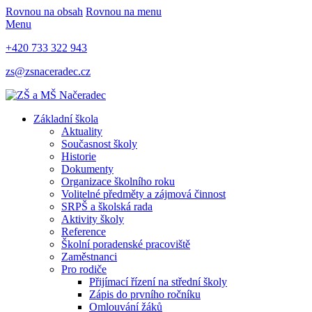
Rovnou na obsah
Rovnou na menu
Menu
+420 733 322 943
zs@zsnaceradec.cz
Základní škola
Aktuality
Současnost školy
Historie
Dokumenty
Organizace školního roku
Volitelné předměty a zájmová činnost
SRPŠ a školská rada
Aktivity školy
Reference
Školní poradenské pracoviště
Zaměstnanci
Pro rodiče
Přijímací řízení na střední školy
Zápis do prvního ročníku
Omlouvání žáků