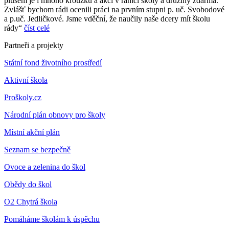
plusem je i mnoho kroužků a akcí v rámci školy a družiny zdarma.
Zvlášť bychom rádi ocenili práci na prvním stupni p. uč. Svobodové
a p.uč. Jedličkové. Jsme vděční, že naučily naše dcery mít školu
rády“
číst celé
Partneři a projekty
Státní fond životního prostředí
Aktivní škola
Proškoly.cz
Národní plán obnovy pro školy
Místní akční plán
Seznam se bezpečně
Ovoce a zelenina do škol
Obědy do škol
O2 Chytrá škola
Pomáháme školám k úspěchu