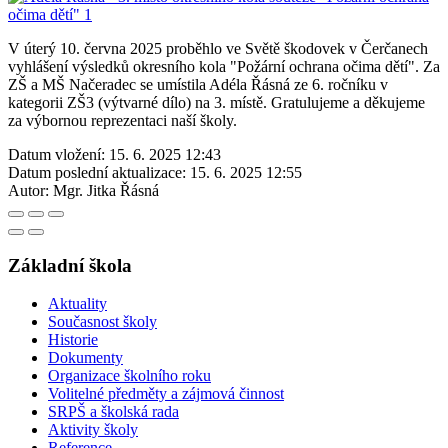
V úterý 10. června 2025 proběhlo ve Světě škodovek v Čerčanech
vyhlášení výsledků okresního kola "Požární ochrana očima dětí". Za
ZŠ a MŠ Načeradec se umístila Adéla Řásná ze 6. ročníku v
kategorii ZŠ3 (výtvarné dílo) na 3. místě. Gratulujeme a děkujeme
za výbornou reprezentaci naší školy.
Datum vložení:
15. 6. 2025 12:43
Datum poslední aktualizace:
15. 6. 2025 12:55
Autor:
Mgr. Jitka Řásná
Základní škola
Aktuality
Současnost školy
Historie
Dokumenty
Organizace školního roku
Volitelné předměty a zájmová činnost
SRPŠ a školská rada
Aktivity školy
Reference