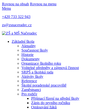
Rovnou na obsah
Rovnou na menu
Menu
+420 733 322 943
zs@zsnaceradec.cz
Základní škola
Aktuality
Současnost školy
Historie
Dokumenty
Organizace školního roku
Volitelné předměty a zájmová činnost
SRPŠ a školská rada
Aktivity školy
Reference
Školní poradenské pracoviště
Zaměstnanci
Pro rodiče
Přijímací řízení na střední školy
Zápis do prvního ročníku
Omlouvání žáků