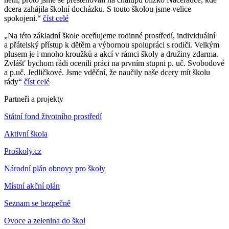
dcera zahájila školní docházku. S touto školou jsme velice
spokojeni.“
číst celé
„Na této základní škole oceňujeme rodinné prostředí, individuální
a přátelský přístup k dětěm a výbornou spolupráci s rodiči. Velkým
plusem je i mnoho kroužků a akcí v rámci školy a družiny zdarma.
Zvlášť bychom rádi ocenili práci na prvním stupni p. uč. Svobodové
a p.uč. Jedličkové. Jsme vděční, že naučily naše dcery mít školu
rády“
číst celé
Partneři a projekty
Státní fond životního prostředí
Aktivní škola
Proškoly.cz
Národní plán obnovy pro školy
Místní akční plán
Seznam se bezpečně
Ovoce a zelenina do škol