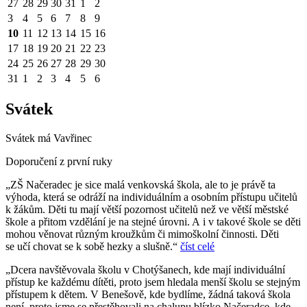
27
28
29
30
31
1
2
3
4
5
6
7
8
9
10
11
12
13
14
15
16
17
18
19
20
21
22
23
24
25
26
27
28
29
30
31
1
2
3
4
5
6
Svátek
Svátek má
Vavřinec
Doporučení z první ruky
„ZŠ Načeradec je sice malá venkovská škola, ale to je právě ta
výhoda, která se odráží na individuálním a osobním přístupu učitelů
k žákům. Děti tu mají větší pozornost učitelů než ve větší městské
škole a přitom vzdělání je na stejné úrovni. A i v takové škole se děti
mohou věnovat různým kroužkům či mimoškolní činnosti. Děti
se učí chovat se k sobě hezky a slušně.“
číst celé
„Dcera navštěvovala školu v Chotýšanech, kde mají individuální
přístup ke každému dítěti, proto jsem hledala menší školu se stejným
přístupem k dětem. V Benešově, kde bydlíme, žádná taková škola
není, proto jsme se přestěhovali na chalupu blízko Načeradce, kde