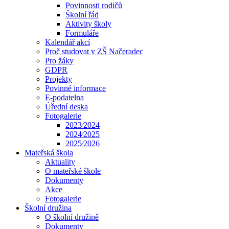
Povinnosti rodičů
Školní řád
Aktivity školy
Formuláře
Kalendář akcí
Proč studovat v ZŠ Načeradec
Pro žáky
GDPR
Projekty
Povinné informace
E-podatelna
Úřední deska
Fotogalerie
2023⁄2024
2024⁄2025
2025⁄2026
Mateřská škola
Aktuality
O mateřské škole
Dokumenty
Akce
Fotogalerie
Školní družina
O školní družině
Dokumenty