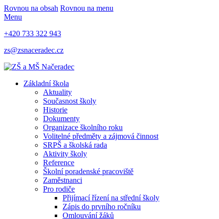
Rovnou na obsah
Rovnou na menu
Menu
+420 733 322 943
zs@zsnaceradec.cz
Základní škola
Aktuality
Současnost školy
Historie
Dokumenty
Organizace školního roku
Volitelné předměty a zájmová činnost
SRPŠ a školská rada
Aktivity školy
Reference
Školní poradenské pracoviště
Zaměstnanci
Pro rodiče
Přijímací řízení na střední školy
Zápis do prvního ročníku
Omlouvání žáků