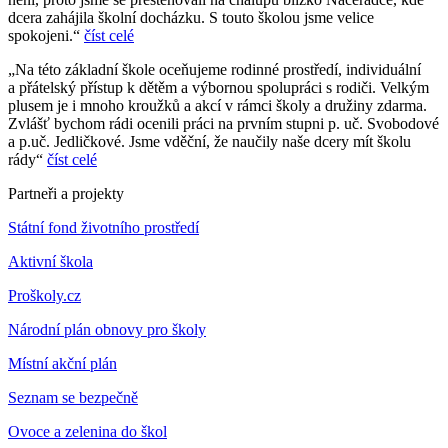
dcera zahájila školní docházku. S touto školou jsme velice
spokojeni.“
číst celé
„Na této základní škole oceňujeme rodinné prostředí, individuální
a přátelský přístup k dětěm a výbornou spolupráci s rodiči. Velkým
plusem je i mnoho kroužků a akcí v rámci školy a družiny zdarma.
Zvlášť bychom rádi ocenili práci na prvním stupni p. uč. Svobodové
a p.uč. Jedličkové. Jsme vděční, že naučily naše dcery mít školu
rády“
číst celé
Partneři a projekty
Státní fond životního prostředí
Aktivní škola
Proškoly.cz
Národní plán obnovy pro školy
Místní akční plán
Seznam se bezpečně
Ovoce a zelenina do škol