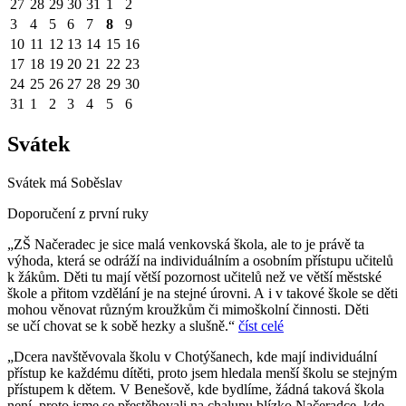
27
28
29
30
31
1
2
3
4
5
6
7
8
9
10
11
12
13
14
15
16
17
18
19
20
21
22
23
24
25
26
27
28
29
30
31
1
2
3
4
5
6
Svátek
Svátek má
Soběslav
Doporučení z první ruky
„ZŠ Načeradec je sice malá venkovská škola, ale to je právě ta
výhoda, která se odráží na individuálním a osobním přístupu učitelů
k žákům. Děti tu mají větší pozornost učitelů než ve větší městské
škole a přitom vzdělání je na stejné úrovni. A i v takové škole se děti
mohou věnovat různým kroužkům či mimoškolní činnosti. Děti
se učí chovat se k sobě hezky a slušně.“
číst celé
„Dcera navštěvovala školu v Chotýšanech, kde mají individuální
přístup ke každému dítěti, proto jsem hledala menší školu se stejným
přístupem k dětem. V Benešově, kde bydlíme, žádná taková škola
není, proto jsme se přestěhovali na chalupu blízko Načeradce, kde