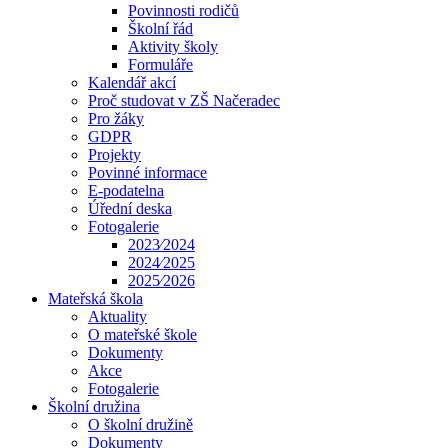
Povinnosti rodičů
Školní řád
Aktivity školy
Formuláře
Kalendář akcí
Proč studovat v ZŠ Načeradec
Pro žáky
GDPR
Projekty
Povinné informace
E-podatelna
Úřední deska
Fotogalerie
2023⁄2024
2024⁄2025
2025⁄2026
Mateřská škola
Aktuality
O mateřské škole
Dokumenty
Akce
Fotogalerie
Školní družina
O školní družině
Dokumenty