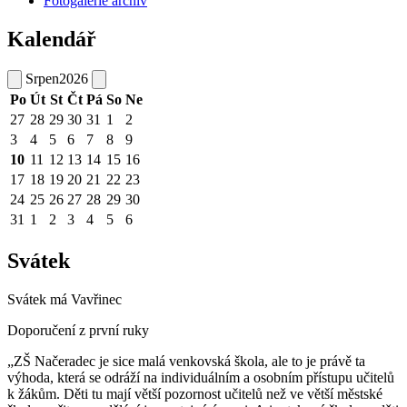
Fotogalerie archiv
Kalendář
Srpen
2026
Po
Út
St
Čt
Pá
So
Ne
27
28
29
30
31
1
2
3
4
5
6
7
8
9
10
11
12
13
14
15
16
17
18
19
20
21
22
23
24
25
26
27
28
29
30
31
1
2
3
4
5
6
Svátek
Svátek má
Vavřinec
Doporučení z první ruky
„ZŠ Načeradec je sice malá venkovská škola, ale to je právě ta
výhoda, která se odráží na individuálním a osobním přístupu učitelů
k žákům. Děti tu mají větší pozornost učitelů než ve větší městské