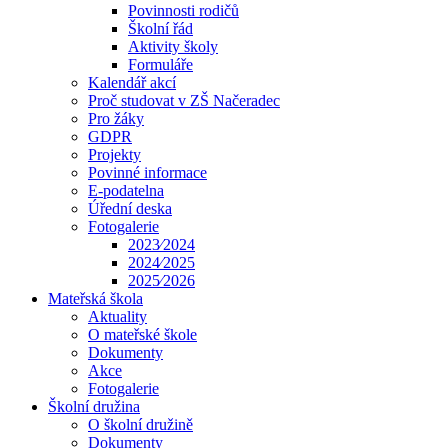
Povinnosti rodičů
Školní řád
Aktivity školy
Formuláře
Kalendář akcí
Proč studovat v ZŠ Načeradec
Pro žáky
GDPR
Projekty
Povinné informace
E-podatelna
Úřední deska
Fotogalerie
2023⁄2024
2024⁄2025
2025⁄2026
Mateřská škola
Aktuality
O mateřské škole
Dokumenty
Akce
Fotogalerie
Školní družina
O školní družině
Dokumenty