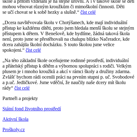
škole a přitom vzdělání je na stejné úrovni. A i v takové škole se děti
mohou věnovat různým kroužkům či mimoškolní činnosti. Děti
se učí chovat se k sobě hezky a slušně.“
číst celé
„Dcera navštěvovala školu v Chotýšanech, kde mají individuální
přístup ke každému dítěti, proto jsem hledala menší školu se stejným
přístupem k dětem. V Benešově, kde bydlíme, žádná taková škola
není, proto jsme se přestěhovali na chalupu blízko Načeradce, kde
dcera zahájila školní docházku. S touto školou jsme velice
spokojeni.“
číst celé
„Na této základní škole oceňujeme rodinné prostředí, individuální
a přátelský přístup k dětěm a výbornou spolupráci s rodiči. Velkým
plusem je i mnoho kroužků a akcí v rámci školy a družiny zdarma.
Zvlášť bychom rádi ocenili práci na prvním stupni p. uč. Svobodové
a p.uč. Jedličkové. Jsme vděční, že naučily naše dcery mít školu
rády“
číst celé
Partneři a projekty
Státní fond životního prostředí
Aktivní škola
Proškoly.cz