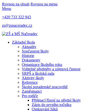
Rovnou na obsah
Rovnou na menu
Menu
+420 733 322 943
zs@zsnaceradec.cz
Základní škola
Aktuality
Současnost školy
Historie
Dokumenty
Organizace školního roku
Volitelné předměty a zájmová činnost
SRPŠ a školská rada
Aktivity školy
Reference
Školní poradenské pracoviště
Zaměstnanci
Pro rodiče
Přijímací řízení na střední školy
Zápis do prvního ročníku
Omlouvání žáků