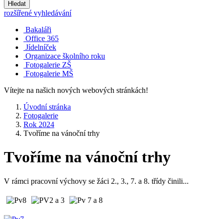
Hledat
rozšířené vyhledávání
Bakaláři
Office 365
Jídelníček
Organizace školního roku
Fotogalerie ZŠ
Fotogalerie MŠ
Vítejte na našich nových webových stránkách!
Úvodní stránka
Fotogalerie
Rok 2024
Tvoříme na vánoční trhy
Tvoříme na vánoční trhy
V rámci pracovní výchovy se žáci 2., 3., 7. a 8. třídy činili...