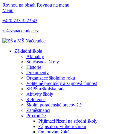
Rovnou na obsah
Rovnou na menu
Menu
+420 733 322 943
zs@zsnaceradec.cz
Základní škola
Aktuality
Současnost školy
Historie
Dokumenty
Organizace školního roku
Volitelné předměty a zájmová činnost
SRPŠ a školská rada
Aktivity školy
Reference
Školní poradenské pracoviště
Zaměstnanci
Pro rodiče
Přijímací řízení na střední školy
Zápis do prvního ročníku
Omlouvání žáků