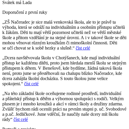
Svátek má
Lada
Doporučení z první ruky
„ZŠ Načeradec je sice malá venkovská škola, ale to je právě ta
výhoda, která se odráží na individuálním a osobním přístupu učitelů
k žákům. Děti tu mají větší pozornost učitelů než ve větší městské
škole a přitom vzdělání je na stejné úrovni. A i v takové škole se děti
mohou věnovat různým kroužkům či mimoškolní činnosti. Děti
se učí chovat se k sobě hezky a slušně.“
číst celé
„Dcera navštěvovala školu v Chotýšanech, kde mají individuální
přístup ke každému dítěti, proto jsem hledala menší školu se stejným
přístupem k dětem. V Benešově, kde bydlíme, žádná taková škola
není, proto jsme se přestěhovali na chalupu blízko Načeradce, kde
dcera zahájila školní docházku. S touto školou jsme velice
spokojeni.“
číst celé
„Na této základní škole oceňujeme rodinné prostředí, individuální
a přátelský přístup k dětěm a výbornou spolupráci s rodiči. Velkým
plusem je i mnoho kroužků a akcí v rámci školy a družiny zdarma.
Zvlášť bychom rádi ocenili práci na prvním stupni p. uč. Svobodové
a p.uč. Jedličkové. Jsme vděční, že naučily naše dcery mít školu
rády“
číst celé