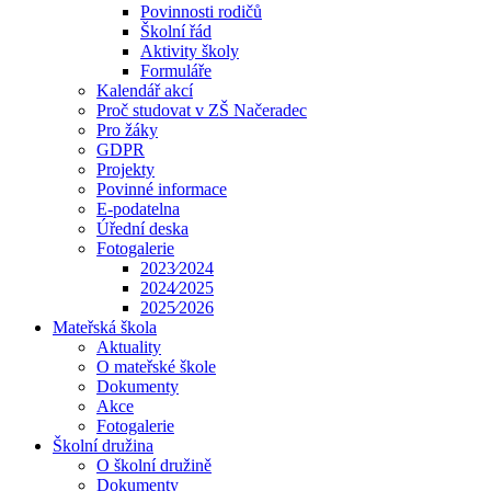
Povinnosti rodičů
Školní řád
Aktivity školy
Formuláře
Kalendář akcí
Proč studovat v ZŠ Načeradec
Pro žáky
GDPR
Projekty
Povinné informace
E-podatelna
Úřední deska
Fotogalerie
2023⁄2024
2024⁄2025
2025⁄2026
Mateřská škola
Aktuality
O mateřské škole
Dokumenty
Akce
Fotogalerie
Školní družina
O školní družině
Dokumenty